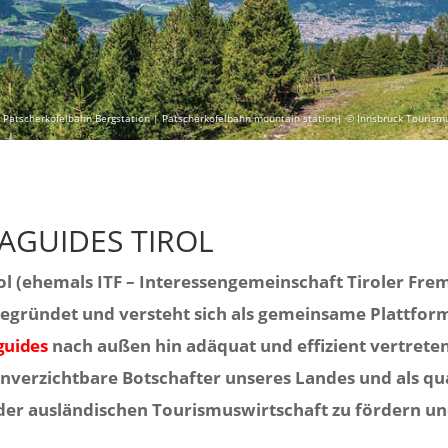
 Patscherkofelbahn Bergstation | Patscherkofelbahn mountain station| © Innsbruck Tourism
IAGUIDES TIROL
ol (ehemals ITF – Interessengemeinschaft Tiroler Fr
 gegründet und versteht sich als gemeinsame Plattfor
guides
nach außen hin adäquat und effizient vertret
unverzichtbare Botschafter unseres Landes und als qu
der ausländischen Tourismuswirtschaft zu fördern un