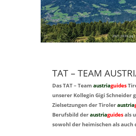
2021_0335.jpg |
TAT – TEAM AUSTR
Das TAT – Team
austria
guides
Tir
unserer Kollegin Gigi Schneider
Zielsetzungen der Tiroler
austria
Berufsbild der
austria
guides
als 
sowohl der heimischen als auch 