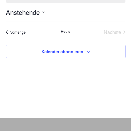
Anstehende
Datum
wählen.
Heute
Nächste
Veranstaltungen
Vorherige
Veransta
Kalender abonnieren