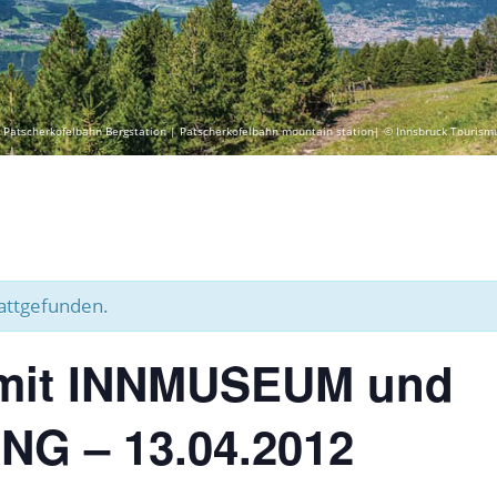
 Patscherkofelbahn Bergstation | Patscherkofelbahn mountain station| © Innsbruck Tourism
tattgefunden.
mit INNMUSEUM und
G – 13.04.2012