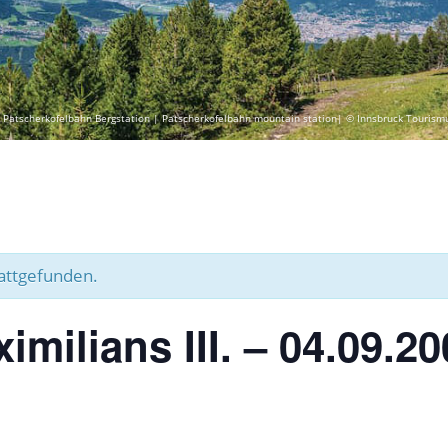
 Patscherkofelbahn Bergstation | Patscherkofelbahn mountain station| © Innsbruck Tourism
tattgefunden.
milians III. – 04.09.20