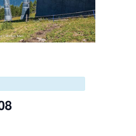
us / Markus Mair
08