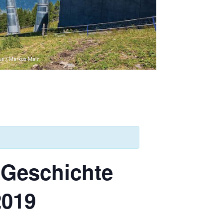
us / Markus Mair
 Geschichte
2019