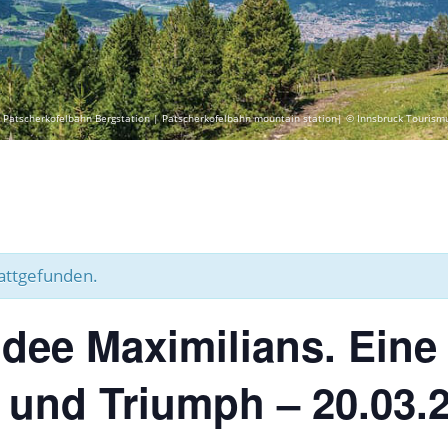
 Patscherkofelbahn Bergstation | Patscherkofelbahn mountain station| © Innsbruck Tourism
tattgefunden.
dee Maximilians. Eine
 und Triumph – 20.03.