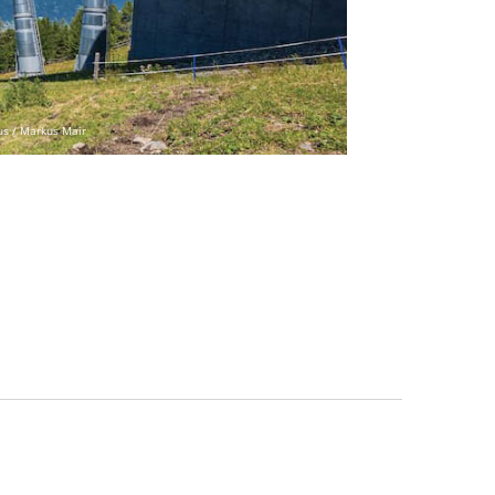
us / Markus Mair