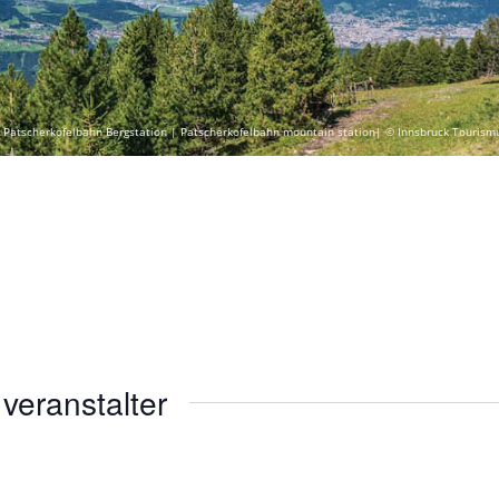
 Patscherkofelbahn Bergstation | Patscherkofelbahn mountain station| © Innsbruck Tourism
veranstalter