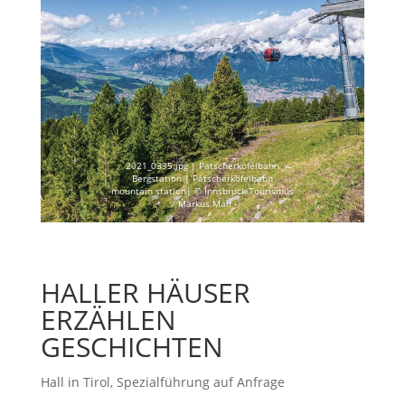
2021_0335.jpg | Patscherkofelbahn
Bergstation | Patscherkofelbahn
mountain station| © Innsbruck Tourismus
/ Markus Mair
HALLER HÄUSER
ERZÄHLEN
GESCHICHTEN
Hall in Tirol
,
Spezialführung auf Anfrage