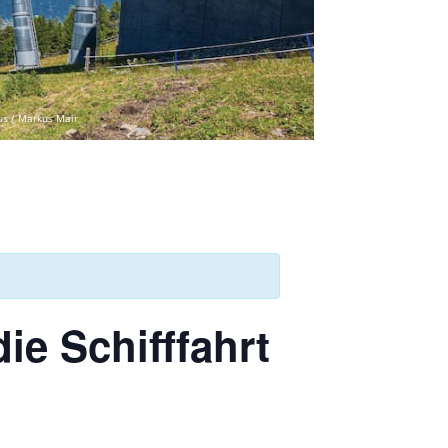
us / Markus Mair
e Schifffahrt