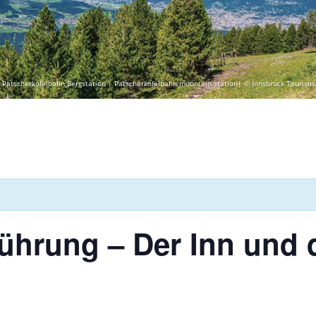
 Patscherkofelbahn Bergstation | Patscherkofelbahn mountain station| © Innsbruck Tourism
hrung – Der Inn und di