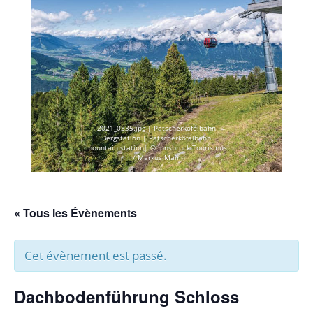
2021_0335.jpg | Patscherkofelbahn
Bergstation | Patscherkofelbahn
mountain station| © Innsbruck Tourismus
/ Markus Mair
« Tous les Évènements
Cet évènement est passé.
Dachbodenführung Schloss