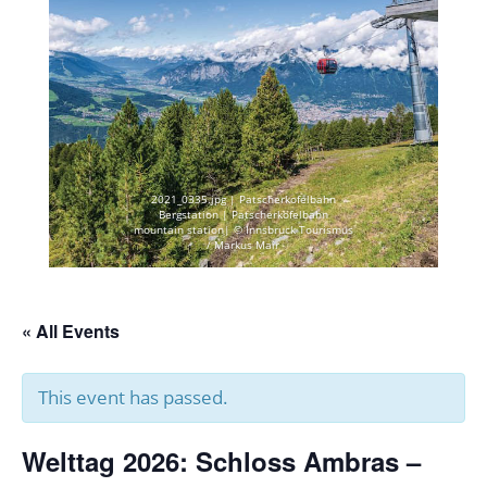
2021_0335.jpg | Patscherkofelbahn
Bergstation | Patscherkofelbahn
mountain station| © Innsbruck Tourismus
/ Markus Mair
« All Events
This event has passed.
Welttag 2026: Schloss Ambras –