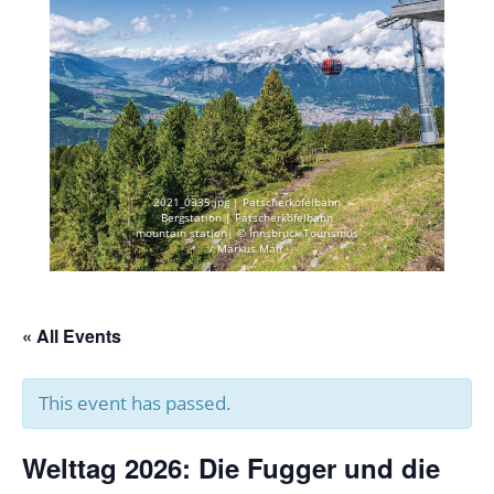
2021_0335.jpg | Patscherkofelbahn
Bergstation | Patscherkofelbahn
mountain station| © Innsbruck Tourismus
/ Markus Mair
« All Events
This event has passed.
Welttag 2026: Die Fugger und die