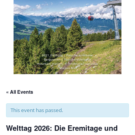
2021_0335.jpg | Patscherkofelbahn
Bergstation | Patscherkofelbahn
mountain station| © Innsbruck Tourismus
/ Markus Mair
« All Events
This event has passed.
Welttag 2026: Die Eremitage und