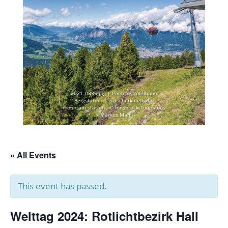
2021_0335.jpg | Patscherkofelbahn
Bergstation | Patscherkofelbahn
mountain station| © Innsbruck Tourismus
/ Markus Mair
« All Events
This event has passed.
Welttag 2024: Rotlichtbezirk Hall