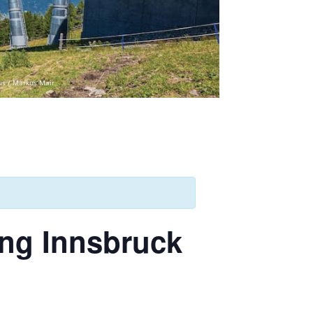
us / Markus Mair
ung Innsbruck