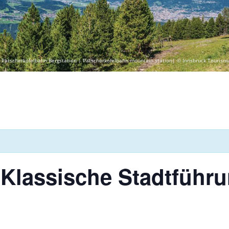
 Patscherkofelbahn Bergstation | Patscherkofelbahn mountain station| © Innsbruck Tourism
 Klassische Stadtführ