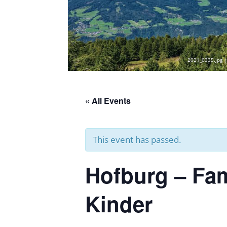
2021_0335.jpg |
« All Events
This event has passed.
Hofburg – Fam
Kinder