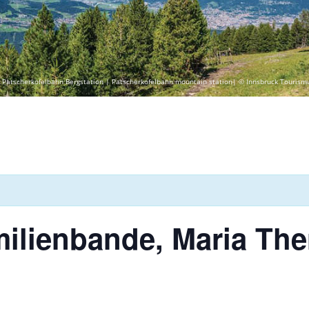
 Patscherkofelbahn Bergstation | Patscherkofelbahn mountain station| © Innsbruck Tourism
ilienbande, Maria The