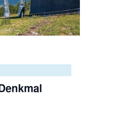
us / Markus Mair
 Denkmal