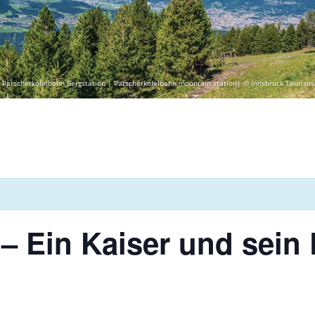
 Patscherkofelbahn Bergstation | Patscherkofelbahn mountain station| © Innsbruck Tourism
 – Ein Kaiser und sein