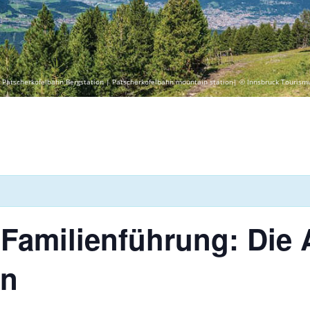
 Patscherkofelbahn Bergstation | Patscherkofelbahn mountain station| © Innsbruck Tourism
Familienführung: Die A
in