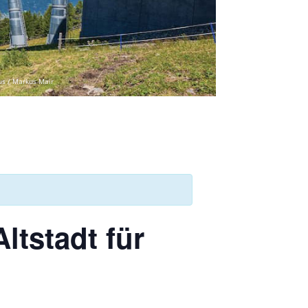
us / Markus Mair
ltstadt für