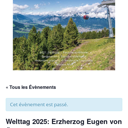
2021_0335.jpg | Patscherkofelbahn
Bergstation | Patscherkofelbahn
mountain station| © Innsbruck Tourismus
/ Markus Mair
« Tous les Évènements
Cet évènement est passé.
Welttag 2025: Erzherzog Eugen von