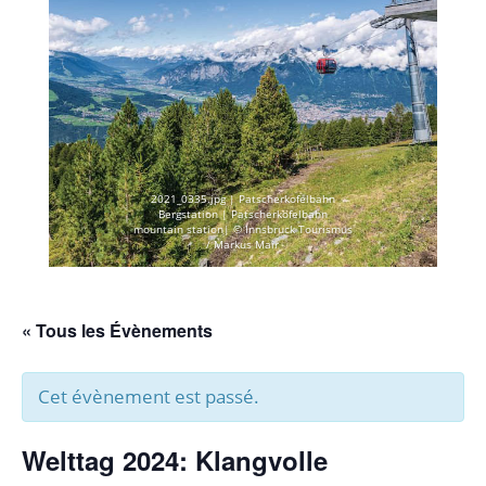
2021_0335.jpg | Patscherkofelbahn
Bergstation | Patscherkofelbahn
mountain station| © Innsbruck Tourismus
/ Markus Mair
« Tous les Évènements
Cet évènement est passé.
Welttag 2024: Klangvolle