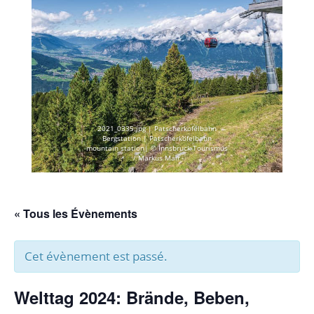
2021_0335.jpg | Patscherkofelbahn
Bergstation | Patscherkofelbahn
mountain station| © Innsbruck Tourismus
/ Markus Mair
« Tous les Évènements
Cet évènement est passé.
Welttag 2024: Brände, Beben,