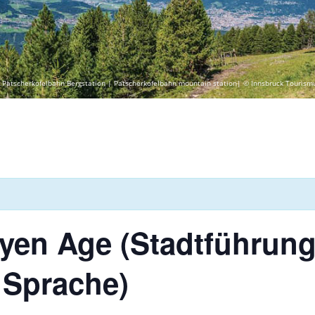
 Patscherkofelbahn Bergstation | Patscherkofelbahn mountain station| © Innsbruck Tourism
yen Age (Stadtführung
 Sprache)