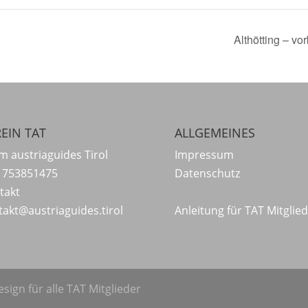
Althötting – v
EIN TAT
ALLGEMEINES
m austriaguides Tirol
Impressum
 753851475
Datenschutz
takt
takt@austriaguides.tirol
Anleitung für TAT Mitglie
sign für alle TAT Mitglieder