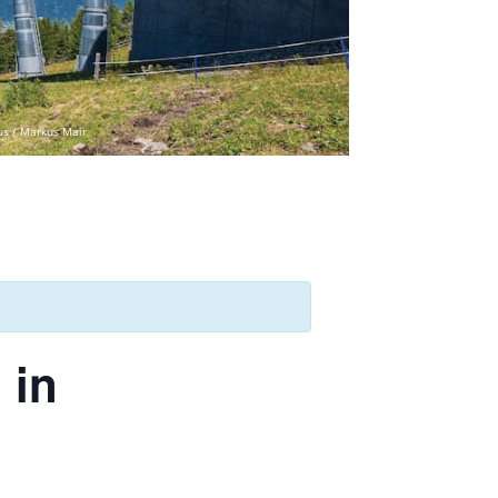
us / Markus Mair
 in