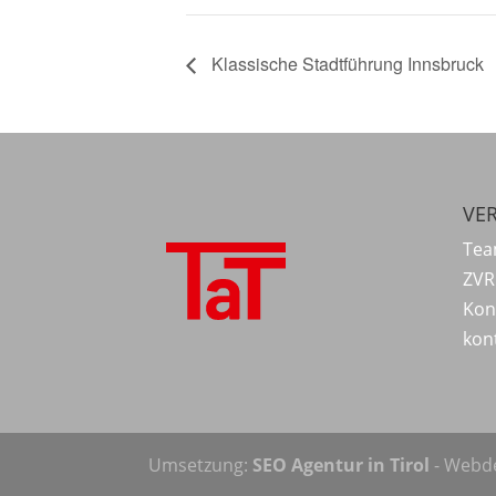
Klassische Stadtführung Innsbruck
VER
Tea
ZVR
Kon
kon
Umsetzung:
SEO Agentur in Tirol
- Webde