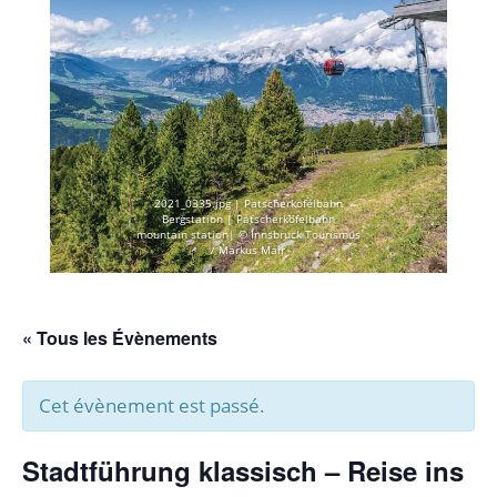
2021_0335.jpg | Patscherkofelbahn
Bergstation | Patscherkofelbahn
mountain station| © Innsbruck Tourismus
/ Markus Mair
« Tous les Évènements
Cet évènement est passé.
Stadtführung klassisch – Reise ins