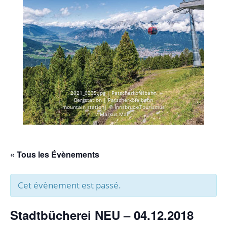
2021_0335.jpg | Patscherkofelbahn
Bergstation | Patscherkofelbahn
mountain station| © Innsbruck Tourismus
/ Markus Mair
« Tous les Évènements
Cet évènement est passé.
Stadtbücherei NEU – 04.12.2018