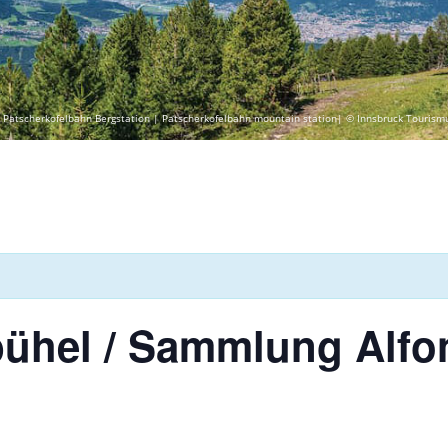
 Patscherkofelbahn Bergstation | Patscherkofelbahn mountain station| © Innsbruck Tourism
ühel / Sammlung Alfo