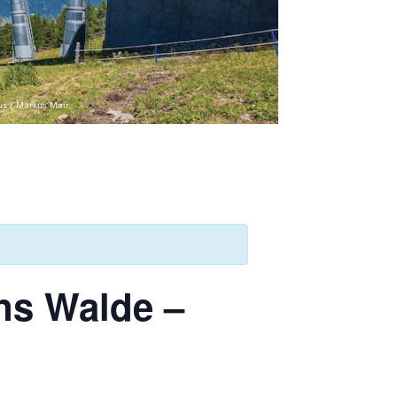
us / Markus Mair
ns Walde –