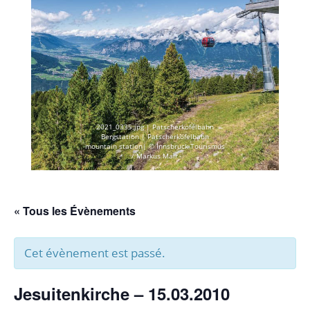
2021_0335.jpg | Patscherkofelbahn
Bergstation | Patscherkofelbahn
mountain station| © Innsbruck Tourismus
/ Markus Mair
« Tous les Évènements
Cet évènement est passé.
Jesuitenkirche – 15.03.2010