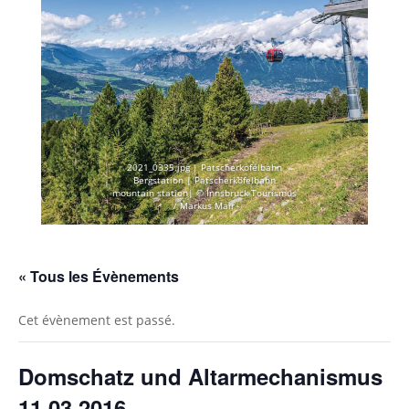
2021_0335.jpg | Patscherkofelbahn
Bergstation | Patscherkofelbahn
mountain station| © Innsbruck Tourismus
/ Markus Mair
« Tous les Évènements
Cet évènement est passé.
Domschatz und Altarmechanismus
11.03.2016