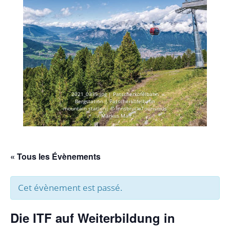
2021_0335.jpg | Patscherkofelbahn
Bergstation | Patscherkofelbahn
mountain station| © Innsbruck Tourismus
/ Markus Mair
« Tous les Évènements
Cet évènement est passé.
Die ITF auf Weiterbildung in