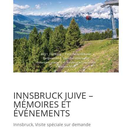
2021_0335.jpg | Patscherkofelbahn
Bergstation | Patscherkofelbahn
mountain station| © Innsbruck Tourismus
/ Markus Mair
INNSBRUCK JUIVE –
MÉMOIRES ET
ÉVÉNEMENTS
Innsbruck
,
Visite spéciale sur demande