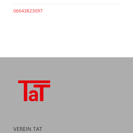
06643823097
VEREIN TAT