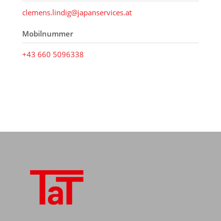
clemens.lindig@japanservices.at
Mobilnummer
+43 660 5096338