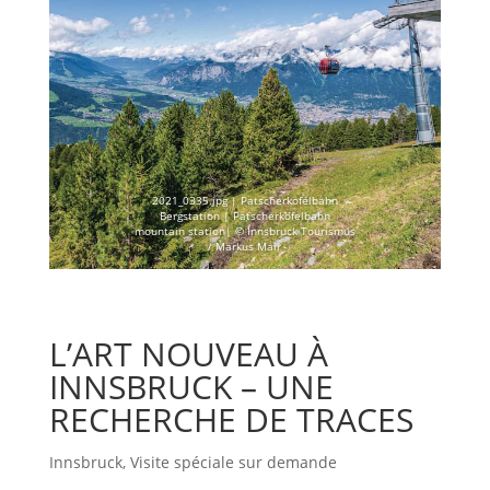
2021_0335.jpg | Patscherkofelbahn
Bergstation | Patscherkofelbahn
mountain station| © Innsbruck Tourismus
/ Markus Mair
L’ART NOUVEAU À
INNSBRUCK – UNE
RECHERCHE DE TRACES
Innsbruck
,
Visite spéciale sur demande