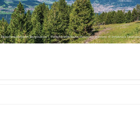
 Patscherkofelbahn Bergstation | Patscherkofelbahn mountain station| © Innsbruck Tourism