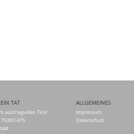
EIN TAT
ALLGEMEINES
m austriaguides Tirol
Impressum
 753851475
Datenschutz
takt