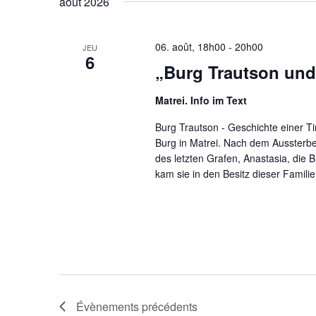
août 2026
mot-
date.
clé.
06. août, 18h00
-
20h00
JEU
6
„Burg Trautson und
Matrei. Info im Text
Burg Trautson - Geschichte einer Tir
Burg in Matrei. Nach dem Aussterbe
des letzten Grafen, Anastasia, die 
kam sie in den Besitz dieser Familie
Évènements
précédents