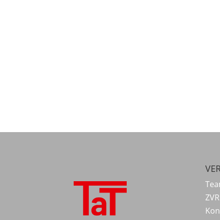
VER
Tea
ZVR
Kon