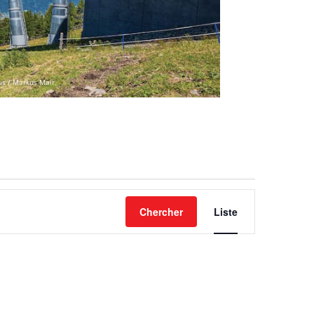
us / Markus Mair
NAVIGATIO
DE
Chercher
Liste
VUES
ÉVÈNEMENT