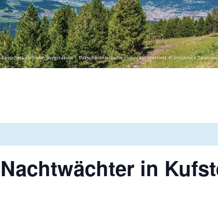
 Patscherkofelbahn Bergstation | Patscherkofelbahn mountain station| © Innsbruck Tourism
 Nachtwächter in Kufst