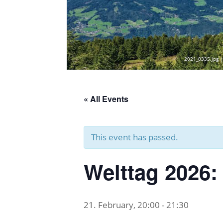
2021_0335.jpg |
« All Events
This event has passed.
Welttag 2026:
21. February, 20:00
-
21:30