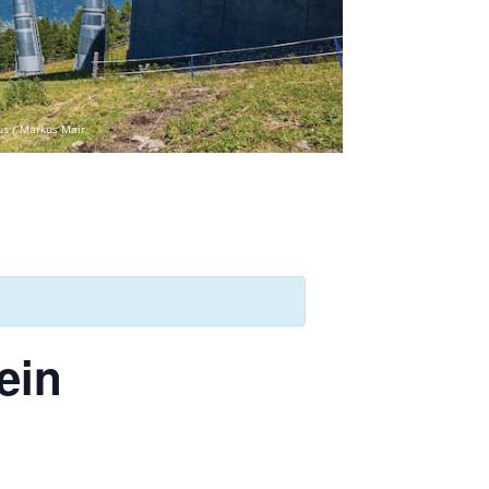
us / Markus Mair
ein