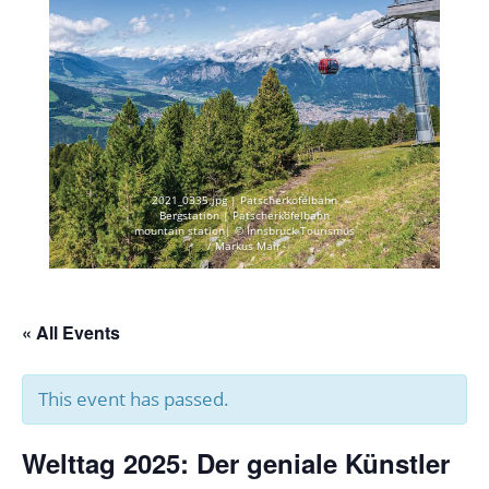
2021_0335.jpg | Patscherkofelbahn
Bergstation | Patscherkofelbahn
mountain station| © Innsbruck Tourismus
/ Markus Mair
« All Events
This event has passed.
Welttag 2025: Der geniale Künstler