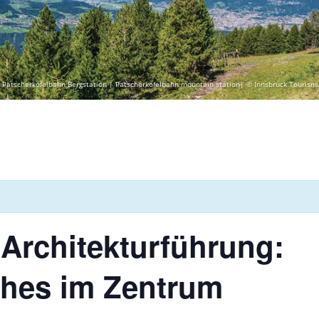
 Patscherkofelbahn Bergstation | Patscherkofelbahn mountain station| © Innsbruck Tourism
 Architekturführung:
ches im Zentrum