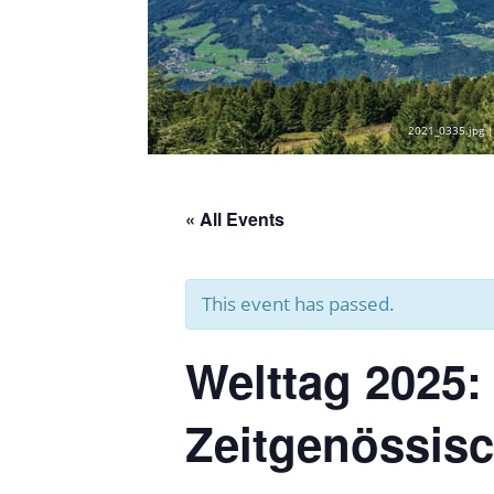
2021_0335.jpg |
« All Events
This event has passed.
Welttag 2025:
Zeitgenössis