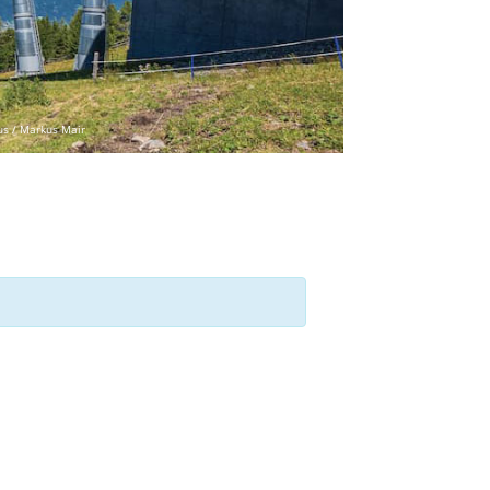
us / Markus Mair