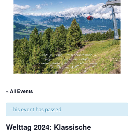
2021_0335.jpg | Patscherkofelbahn
Bergstation | Patscherkofelbahn
mountain station| © Innsbruck Tourismus
/ Markus Mair
« All Events
This event has passed.
Welttag 2024: Klassische