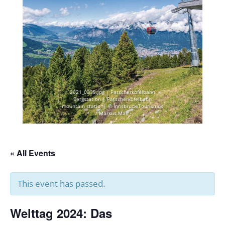
2021_0335.jpg | Patscherkofelbahn
Bergstation | Patscherkofelbahn
mountain station| © Innsbruck Tourismus
/ Markus Mair
« All Events
This event has passed.
Welttag 2024: Das