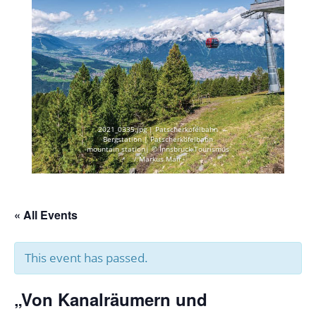
2021_0335.jpg | Patscherkofelbahn
Bergstation | Patscherkofelbahn
mountain station| © Innsbruck Tourismus
/ Markus Mair
« All Events
This event has passed.
„Von Kanalräumern und