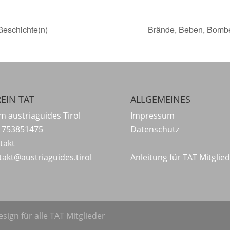
Geschichte(n)
Brände, Beben, Bombe
EIN TAT
ALLGEMEINES
m austriaguides Tirol
Impressum
 753851475
Datenschutz
takt
takt@austriaguides.tirol
Anleitung für TAT Mitglie
sign für alle TAT Mitglieder