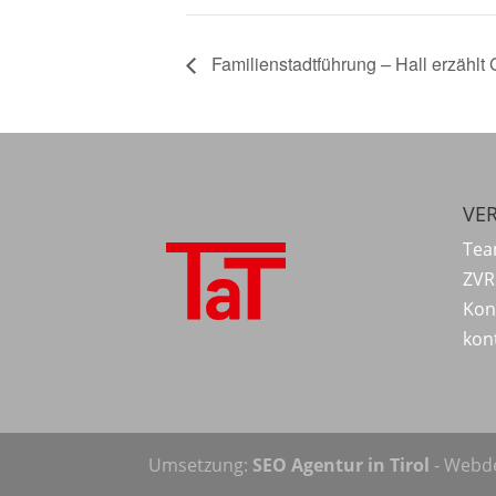
Familienstadtführung – Hall erzählt 
VER
Tea
ZVR
Kon
kon
Umsetzung:
SEO Agentur in Tirol
- Webde