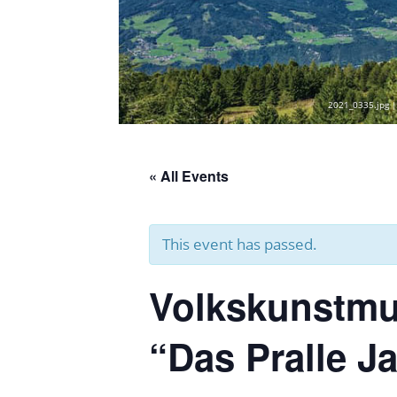
2021_0335.jpg |
« All Events
This event has passed.
Volkskunstmu
“Das Pralle J