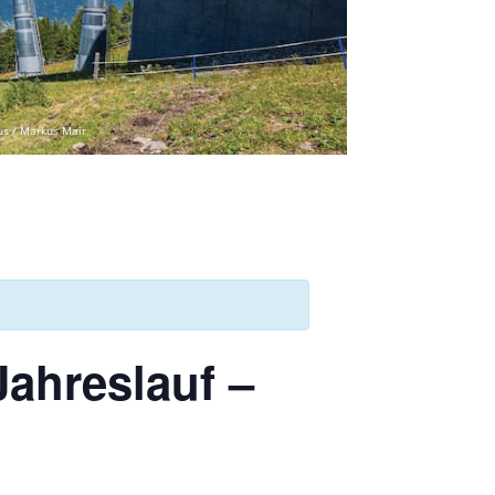
us / Markus Mair
ahreslauf –