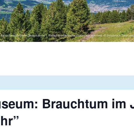
 Patscherkofelbahn Bergstation | Patscherkofelbahn mountain station| © Innsbruck Tourism
seum: Brauchtum im J
ahr”