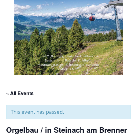
2021_0335.jpg | Patscherkofelbahn
Bergstation | Patscherkofelbahn
mountain station| © Innsbruck Tourismus
/ Markus Mair
« All Events
This event has passed.
Orgelbau / in Steinach am Brenner