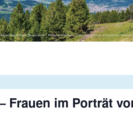
 Patscherkofelbahn Bergstation | Patscherkofelbahn mountain station| © Innsbruck Tourism
– Frauen im Porträt vo