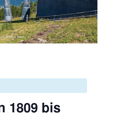
us / Markus Mair
n 1809 bis