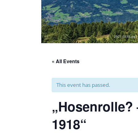
2021_0335.jpg |
« All Events
This event has passed.
„Hosenrolle? 
1918“