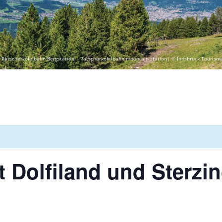
 Patscherkofelbahn Bergstation | Patscherkofelbahn mountain station| © Innsbruck Tourism
t Dolfiland und Sterzin