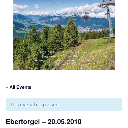
2021_0335.jpg | Patscherkofelbahn
Bergstation | Patscherkofelbahn
mountain station| © Innsbruck Tourismus
/ Markus Mair
« All Events
This event has passed.
Ebertorgel – 20.05.2010