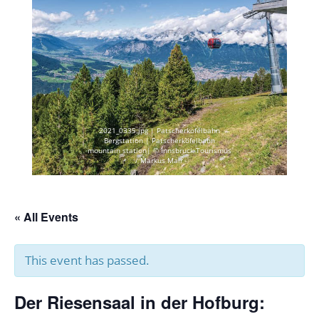
2021_0335.jpg | Patscherkofelbahn
Bergstation | Patscherkofelbahn
mountain station| © Innsbruck Tourismus
/ Markus Mair
« All Events
This event has passed.
Der Riesensaal in der Hofburg: