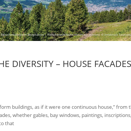
 Patscherkofelbahn Bergstation | Patscherkofelbahn mountain station| © Innsbruck Tourism
THE DIVERSITY – HOUSE FACADE
form buildings, as if it were one continuous house,” from t
acades, whether gables, bay windows, paintings, inscriptions
to that