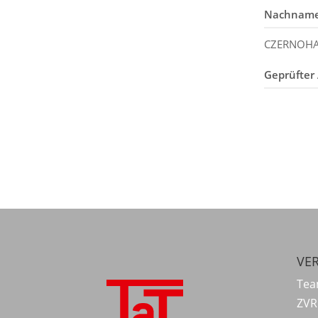
Nachnam
CZERNOH
Geprüfter 
VER
Tea
ZVR