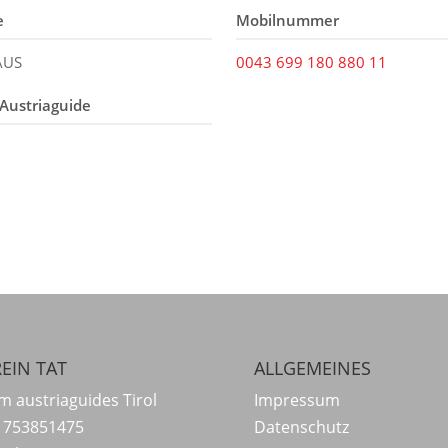
e
Mobilnummer
AUS
0043 699 180 880 11
Austriaguide
EIN TAT
ALLGEMEINES
m austriaguides Tirol
Impressum
 753851475
Datenschutz