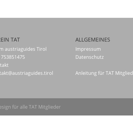
EIN TAT
ALLGEMEINES
m austriaguides Tirol
Impressum
 753851475
Datenschutz
takt
takt@austriaguides.tirol
Anleitung für TAT Mitglie
sign für alle TAT Mitglieder