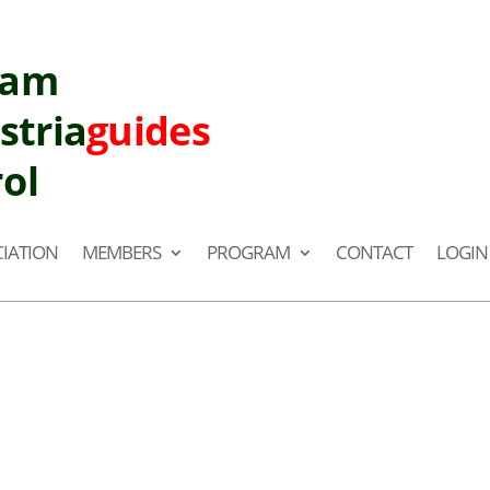
eam
stria
guides
rol
IATION
MEMBERS
PROGRAM
CONTACT
LOGIN