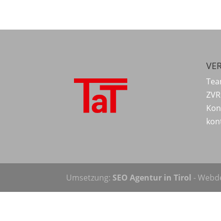
VER
Tea
ZVR
Kon
kon
Umsetzung:
SEO Agentur in Tirol
- Webde