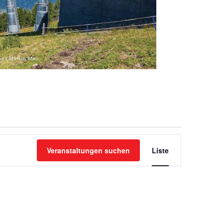
us / Markus Mair
VERANSTAL
ANSICHTEN-
Veranstaltungen suchen
Liste
NAVIGATIO