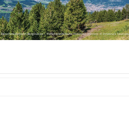
 Patscherkofelbahn Bergstation | Patscherkofelbahn mountain station| © Innsbruck Tourism