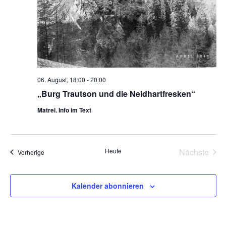
06. August, 18:00
-
20:00
„Burg Trautson und die Neidhartfresken“
Matrei. Info im Text
Heute
Nächste
Veranstaltungen
Vorherige
Veransta
Kalender abonnieren