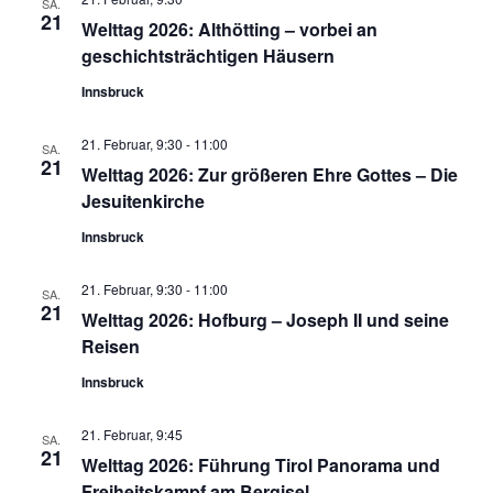
SA.
NAVIG
21
Welttag 2026: Althötting – vorbei an
geschichtsträchtigen Häusern
Innsbruck
21. Februar, 9:30
-
11:00
SA.
21
Welttag 2026: Zur größeren Ehre Gottes – Die
Jesuitenkirche
Innsbruck
21. Februar, 9:30
-
11:00
SA.
21
Welttag 2026: Hofburg – Joseph II und seine
Reisen
Innsbruck
21. Februar, 9:45
SA.
21
Welttag 2026: Führung Tirol Panorama und
Freiheitskampf am Bergisel