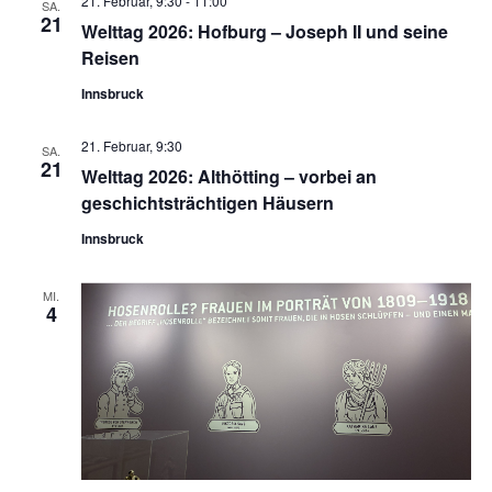
21. Februar, 9:30
-
11:00
SA.
21
Welttag 2026: Hofburg – Joseph II und seine
Reisen
Innsbruck
21. Februar, 9:30
SA.
21
Welttag 2026: Althötting – vorbei an
geschichtsträchtigen Häusern
Innsbruck
MI.
4