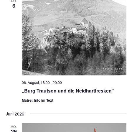
DO.
NAVIG
6
06. August, 18:00
-
20:00
„Burg Trautson und die Neidhartfresken“
Matrei. Info im Text
Juni 2026
MO.
29